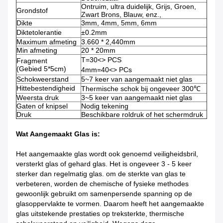
Ontruim, ultra duidelijk, Grijs, Groen,
Grondstof
Zwart Brons, Blauw, enz.,
Dikte
3mm, 4mm, 5mm, 6mm
Diktetolerantie
±0.2mm
Maximum afmeting
3.660 * 2,440mm
Min afmeting
20 * 20mm
T=30<> PCS
Fragment
(Gebied 5*5cm)
4mm=40<> PCs
Schokweerstand
5~7 keer van aangemaakt niet glas
Hittebestendigheid
Thermische schok bij ongeveer 300℃
Weersta druk
3~5 keer van aangemaakt niet glas
Gaten of knipsel
Nodig tekening
Druk
Beschikbare roldruk of het schermdruk
Wat Aangemaakt Glas is:
Het aangemaakte glas wordt ook genoemd veiligheidsbril,
versterkt glas of gehard glas. Het is ongeveer 3 - 5 keer
sterker dan regelmatig glas. om de sterkte van glas te
verbeteren, worden de chemische of fysieke methodes
gewoonlijk gebruikt om samenpersende spanning op de
glasoppervlakte te vormen. Daarom heeft het aangemaakte
glas uitstekende prestaties op treksterkte, thermische