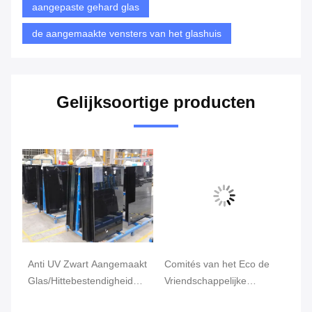
aangepaste gehard glas
de aangemaakte vensters van het glashuis
Gelijksoortige producten
Anti UV Zwart Aangemaakt
Comités van het Eco de
Na
Glas/Hittebestendigheid
Vriendschappelijke
Gr
5mm 6mm Gehard glas
Geluiddichte Aangemaakte
Gl