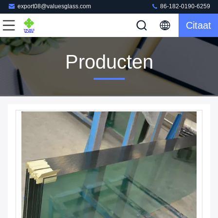
export08@valuesglass.com
86-182-0190-6259
Citaat
Producten