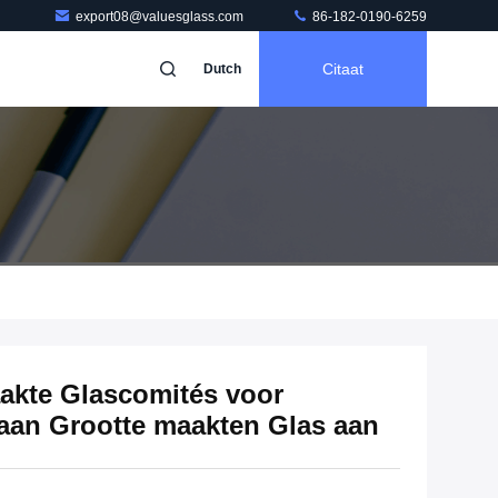
export08@valuesglass.com
86-182-0190-6259
Citaat
Dutch
akte Glascomités voor
aan Grootte maakten Glas aan