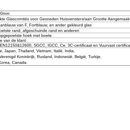
100mm
e Glascomités voor Gesneden Huisvensters/aan Grootte Aangemaakt
ceaanblauw van F, Fortblauw, en ander gekleurd glas
poetste rand, afgeschuinde rand en anderen
 opgepoetste hoek met boete
e van de klant
N12150&12600, SGCC, IGCC, Ce, 3C-certificaat en Vuurvast certifica
e, Japan, Thailand, Vietnam, Italië, India,
Verenigd Koninkrijk, Rusland, Indonesië, België, Turkije,
, Korea, Canada