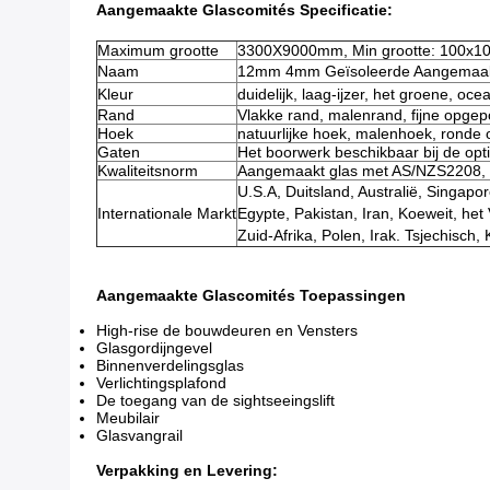
Aangemaakte Glascomités Specificatie:
Maximum grootte
3300X9000mm, Min grootte: 100x
Naam
12mm 4mm Geïsoleerde Aangemaakt
Kleur
duidelijk, laag-ijzer, het groene, o
Rand
Vlakke rand, malenrand, fijne opge
Hoek
natuurlijke hoek, malenhoek, ronde
Gaten
Het boorwerk beschikbaar bij de opti
Kwaliteitsnorm
Aangemaakt glas met AS/NZS2208, E
U.S.A, Duitsland, Australië, Singapor
Internationale Markt
Egypte, Pakistan, Iran, Koeweit, het 
Zuid-Afrika, Polen, Irak. Tsjechisch
Aangemaakte Glascomités Toepassingen
High-rise de bouwdeuren en Vensters
Glasgordijngevel
Binnenverdelingsglas
Verlichtingsplafond
De toegang van de sightseeingslift
Meubilair
Glasvangrail
Verpakking en Levering: