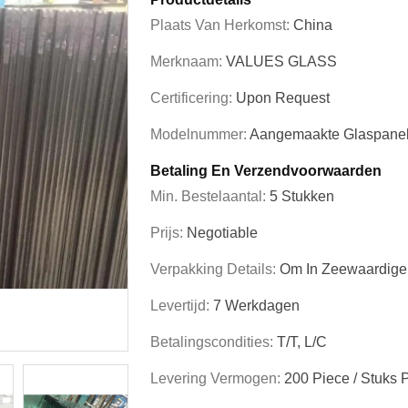
Plaats Van Herkomst:
China
Merknaam:
VALUES GLASS
Certificering:
Upon Request
Modelnummer:
Aangemaakte Glaspane
Betaling En Verzendvoorwaarden
Min. Bestelaantal:
5 Stukken
Prijs:
Negotiable
Verpakking Details:
Om In Zeewaardige
Levertijd:
7 Werkdagen
Betalingscondities:
T/T, L/C
Levering Vermogen:
200 Piece / Stuks 