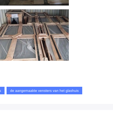
s
de aangemaakte vensters van het glashuis