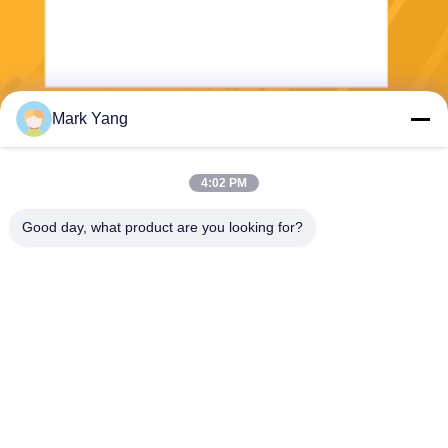
Mark Yang
Stuur
4:02 PM
Good day, what product are you looking for?
SHANGHAI VALUES GLASS CO., LTD
export08@valuesglass.com
86-182-0190-6259
No.2, Steeg 688, het Noorde
n Jiangju Rd, Pujiang, Minha
ng, Shanghai, China