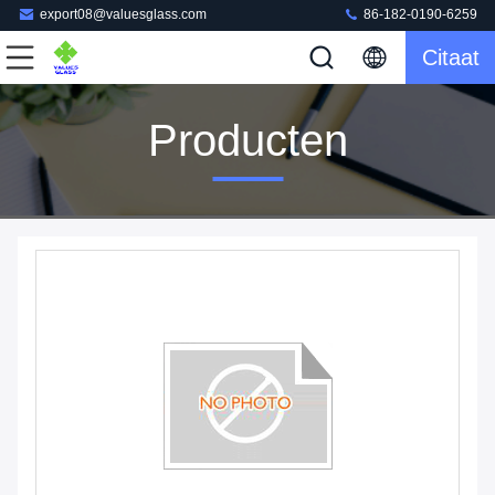
export08@valuesglass.com
86-182-0190-6259
Citaat
Producten