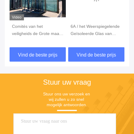
Video
Comités van het
6A / het Weerspiegelende
An
las
veiligheids de Grote maat
Geïsoleerde Glas van
Is
Geïsoleerde Glazen
9A/12A/van 15A voor IGU-
vo
venster voor Opslag
Glas Hol Glas
Vind de beste prijs
Vind de beste prijs
voorglas
Stuur uw vraag
Stuur ons uw verzoek en 
wij zullen u zo snel 
mogelijk antwoorden.