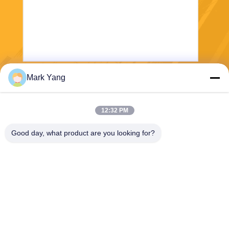
Mark Yang
Stuur
12:32 PM
Good day, what product are you looking for?
SHANGHAI VALUES GLASS CO., LTD
export08@valuesglass.com
86-182-0190-6259
No.2, Steeg 688, het Noorde
n Jiangju Rd, Pujiang, Minha