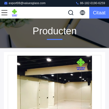
export08@valuesglass.com
86-182-0190-6259
Citaat
Producten