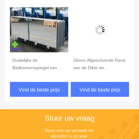
Duidelijke de
26mm Afgeschuinde Rand
De
Badkamersspiegel van
van de Dikte de
Fr
Glasframeless, Koper Vrije
Anticorrosieve Zilveren
ve
de
Spiegel voor Slaapkamer
Muur Spiegel voor
Le
Vind de beste prijs
Vind de beste prijs
Toilettafel
Du
Stuur uw vraag
Stuur ons uw verzoek en 
wij zullen u zo snel 