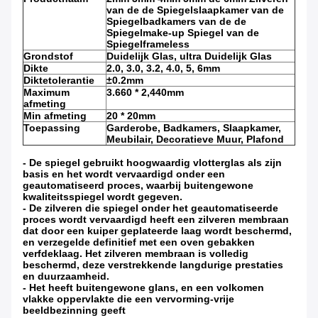
van de de Spiegelslaapkamer van de
Spiegelbadkamers van de de
Spiegelmake-up Spiegel van de
Spiegelframeless
Grondstof
Duidelijk Glas, ultra Duidelijk Glas
Dikte
2.0, 3.0, 3.2, 4.0, 5, 6mm
Diktetolerantie
±0.2mm
Maximum
3.660 * 2,440mm
afmeting
Min afmeting
20 * 20mm
Toepassing
Garderobe, Badkamers, Slaapkamer,
Meubilair, Decoratieve Muur, Plafond
- De spiegel gebruikt hoogwaardig vlotterglas als zijn
basis en het wordt vervaardigd onder een
geautomatiseerd proces, waarbij buitengewone
kwaliteitsspiegel wordt gegeven.
- De zilveren die spiegel onder het geautomatiseerde
proces wordt vervaardigd heeft een zilveren membraan
dat door een kuiper geplateerde laag wordt beschermd,
en verzegelde definitief met een oven gebakken
verfdeklaag. Het zilveren membraan is volledig
beschermd, deze verstrekkende langdurige prestaties
en duurzaamheid.
- Het heeft buitengewone glans, en een volkomen
vlakke oppervlakte die een vervorming-vrije
beeldbezinning geeft