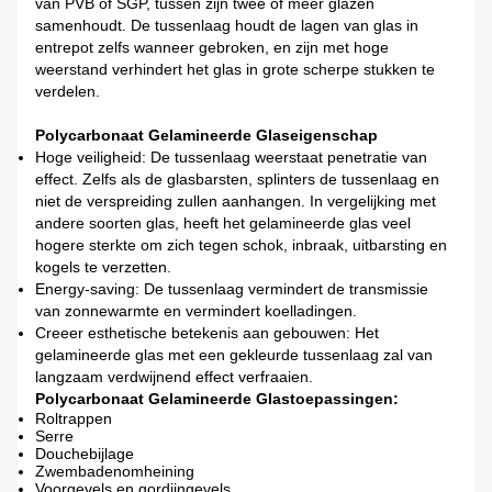
van PVB of SGP, tussen zijn twee of meer glazen
samenhoudt. De tussenlaag houdt de lagen van glas in
entrepot zelfs wanneer gebroken, en zijn met hoge
weerstand verhindert het glas in grote scherpe stukken te
verdelen.
Polycarbonaat Gelamineerde Glas
eigenschap
Hoge veiligheid: De tussenlaag weerstaat penetratie van
effect. Zelfs als de glasbarsten, splinters de tussenlaag en
niet de verspreiding zullen aanhangen. In vergelijking met
andere soorten glas, heeft het gelamineerde glas veel
hogere sterkte om zich tegen schok, inbraak, uitbarsting en
kogels te verzetten.
Energy-saving: De tussenlaag vermindert de transmissie
van zonnewarmte en vermindert koelladingen.
Creeer esthetische betekenis aan gebouwen: Het
gelamineerde glas met een gekleurde tussenlaag zal van
langzaam verdwijnend effect verfraaien.
Polycarbonaat Gelamineerde Glastoepassingen
:
Roltrappen
Serre
Douchebijlage
Zwembadenomheining
Voorgevels en gordijngevels