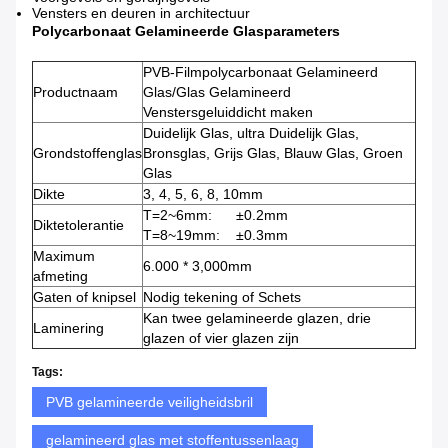
Vensters en deuren in architectuur
Polycarbonaat Gelamineerde Glas
parameters
PVB-Filmpolycarbonaat Gelamineerd
Productnaam
Glas/Glas Gelamineerd
Venstersgeluiddicht maken
Duidelijk Glas, ultra Duidelijk Glas,
Grondstoffenglas
Bronsglas, Grijs Glas, Blauw Glas, Groen
Glas
Dikte
3, 4, 5, 6, 8, 10mm
T=2~6mm: ±0.2mm
Diktetolerantie
T=8~19mm: ±0.3mm
Maximum
6.000 * 3,000mm
afmeting
Gaten of knipsel
Nodig tekening of Schets
Kan twee gelamineerde glazen, drie
Laminering
glazen of vier glazen zijn
Tags:
PVB gelamineerde veiligheidsbril
gelamineerd glas met stoffentussenlaag