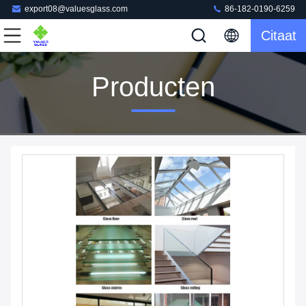
export08@valuesglass.com
86-182-0190-6259
Citaat
Producten