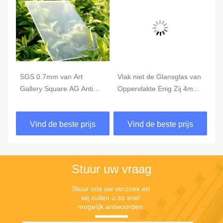
SGS 0.7mm van Art
Vlak niet de Glansglas van
Ho
Gallery Square AG Anti
Oppervlakte Enig Zij 4mm
Op
et
Weerspiegelend
Digitaal Aanplakborden
89
Aangemaakt Glas
he
Vind de beste prijs
Vind de beste prijs
Stuur uw vraag
Stuur ons uw verzoek en 
wij zullen u zo snel 
mogelijk antwoorden.