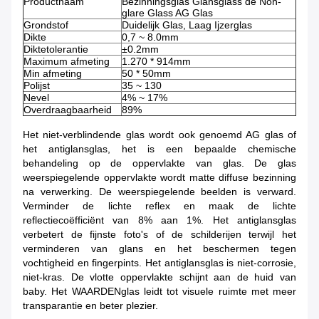
Productnaam
Bezinningsglas Glansglass de Non-
glare Glass AG Glas
Grondstof
Duidelijk Glas, Laag Ijzerglas
Dikte
0,7 ~ 8.0mm
Diktetolerantie
±0.2mm
Maximum afmeting
1.270 * 914mm
Min afmeting
50 * 50mm
Polijst
35 ~ 130
Nevel
4% ~ 17%
Overdraagbaarheid
89%
Het niet-verblindende glas wordt ook genoemd AG glas of
het antiglansglas, het is een bepaalde chemische
behandeling op de oppervlakte van glas. De glas
weerspiegelende oppervlakte wordt matte diffuse bezinning
na verwerking. De weerspiegelende beelden is verward.
Verminder de lichte reflex en maak de lichte
reflectiecoëfficiënt van 8% aan 1%. Het antiglansglas
verbetert de fijnste foto's of de schilderijen terwijl het
verminderen van glans en het beschermen tegen
vochtigheid en fingerpints. Het antiglansglas is niet-corrosie,
niet-kras. De vlotte oppervlakte schijnt aan de huid van
baby. Het WAARDENglas leidt tot visuele ruimte met meer
transparantie en beter plezier.