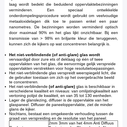
laag wordt bedekt die beduidend oppervlaktebezinningen
verminderen. Een speciaal ontwikkelde
onderdompelingsprocedure wordt gebruikt om veelvoudige
metaaloxidelagen dik toe te passen enkel een paar
nanometres. De bezinningen worden verminderd optisch
door maximaal 90% en het glas lijkt onzichtbaar. Bij een
transmissie van > 98% en briljante kleur die teruggeven,
kunnen zich de kijkers op wat concentreren belangrijk is.
Het niet-verblindende (of anti-glare) glas wordt
vervaardigd door zure ets of deklaag op één of twee
oppervlakten van het glas, die eenvormige gelijk verspreide
oppervlakten verstrekken voor hoge resolutietoepassingen.
Het niet-verblindende glas verspreidt weerspiegeld licht, die
de gebruiker toestaan om zich op het overgebrachte beeld
te concentreren.
Het niet-verblindende
(of anti-glare)
glas is beschikbaar in
verscheidene kwaliteit en niveaus: van omlijstingkwaliteit aan
vertoning polijst de kwaliteit, en van 35 tot 130 eenheden.
Lager de glanslezing, diffuser is de oppervlakte van het
glaspaneel. Diffuser de paneeloppervlakte, ziet de minder
glans de kijker.
Nochtans, bestaat een omgekeerde verhouding tussen de
graad van verspreiding en de resolutie van het paneel.
2mm 3mm van het 4mm Anti Diffuus