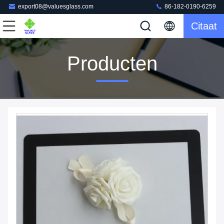
export08@valuesglass.com
86-182-0190-6259
Citaat
Producten