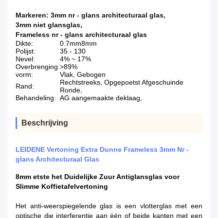
Markeren:
3mm nr - glans architecturaal glas
,
3mm niet glansglas
,
Frameless nr - glans architecturaal glas
Dikte:
0.7mm8mm
Polijst:
35 - 130
Nevel:
4% ~ 17%
Overbrenging:
>89%
vorm:
Vlak, Gebogen
Rechtstreeks, Opgepoetst Afgeschuinde
Rand:
Ronde,
Behandeling:
AG aangemaakte deklaag,
Beschrijving
LEIDENE Vertoning Extra Dunne Frameless 3mm Nr -
glans Architecturaal Glas
8mm etste het Duidelijke Zuur Antiglansglas voor
Slimme Koffietafelvertoning
Het anti-weerspiegelende glas is een vlotterglas met een
optische die interferentie aan één of beide kanten met een