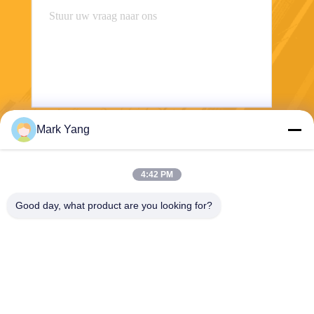
Mark Yang
Stuur
4:42 PM
Good day, what product are you looking for?
SHANGHAI VALUES GLASS CO., LTD
export08@valuesglass.com
86-182-0190-6259