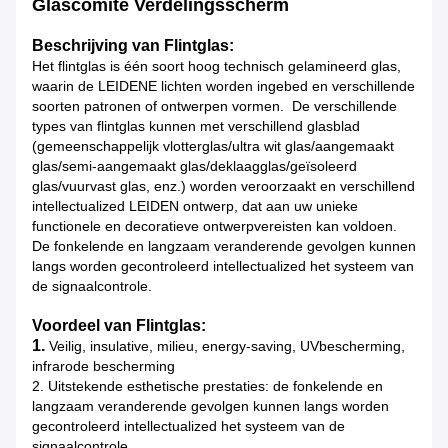
Glascomité Verdelingsscherm
Beschrijving van Flintglas:
Het flintglas is één soort hoog technisch gelamineerd glas,
waarin de LEIDENE lichten worden ingebed en verschillende
soorten patronen of ontwerpen vormen. De verschillende
types van flintglas kunnen met verschillend glasblad
(gemeenschappelijk vlotterglas/ultra wit glas/aangemaakt
glas/semi-aangemaakt glas/deklaagglas/geïsoleerd
glas/vuurvast glas, enz.) worden veroorzaakt en verschillend
intellectualized LEIDEN ontwerp, dat aan uw unieke
functionele en decoratieve ontwerpvereisten kan voldoen.
De fonkelende en langzaam veranderende gevolgen kunnen
langs worden gecontroleerd intellectualized het systeem van
de signaalcontrole.
Voordeel van Flintglas:
1.
Veilig, insulative, milieu, energy-saving, UVbescherming,
infrarode bescherming
2. Uitstekende esthetische prestaties: de fonkelende en
langzaam veranderende gevolgen kunnen langs worden
gecontroleerd intellectualized het systeem van de
signaalcontrole