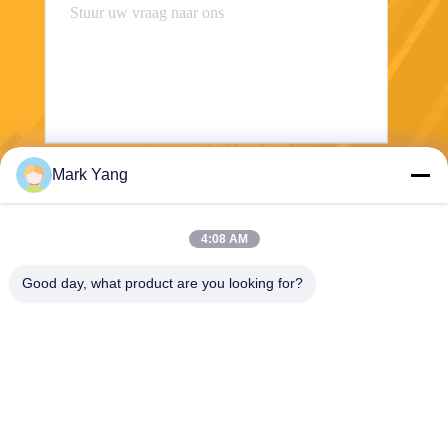
Mark Yang
Stuur
4:08 AM
Good day, what product are you looking for?
SHANGHAI VALUES GLASS CO., LTD
export08@valuesglass.com
86-182-0190-6259
No.2, Steeg 688, het Noorde