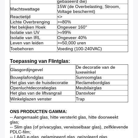
gebaseerd die)
15W (de Overbelasting, Stroom,
Machtswattage
Voltage beschermt)
Reactietijd
<>
Lichte Overbrenging
>=80%
Het bekijken Hoek
Ongeveer 160°
Isolatie van UV
>=99%
Isolatie van IRL
Ongeveer 40%
Leven van leiden
>=50,000 uren
Toebehoren
Voeding (100-240VAC)
Toepassing van Flintglas:
De decoratie van de
Glasgordijngevel
luxewinkel
Bouwplafondglas
Sunroomglas
Het glas van de huisdecoratie
Reclamebordglas
Openluchtdecoratieglas
Meubilairglas
Het glas van de liftvangrail
Dansvloer
Winkelglazen venster
Trap
ONS PRODUCTEN GAMMA:
-- Aangemaakt glas, hitte versterkt glas, hitte doorweekt
glas;
-- Slim glas (of privacyglas, verwisselbaar glas), zelfklevende
PDLC-film;
-- LAAG e-glas, gelamineerd glas, geïsoleerd glas,