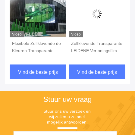
Video
Video
Vi
20
Flexibele Zelfklevende de
Zelfklevende Transparante
Va
Kleuren Transparante
LEIDENE Vertoningsfilm
Ze
LEIDENE van HD Super
voor Venstersglas
Mu
Film voor de Bouw van
Ve
Vind de beste prijs
Vind de beste prijs
Voorgevel
du
Stuur uw vraag
Stuur ons uw verzoek en 
wij zullen u zo snel 
mogelijk antwoorden.