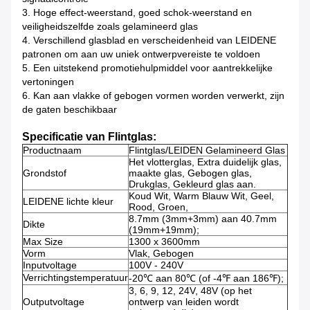
3. Hoge effect-weerstand, goed schok-weerstand en
veiligheidszelfde zoals gelamineerd glas
4. Verschillend glasblad en verscheidenheid van LEIDENE
patronen om aan uw uniek ontwerpvereiste te voldoen
5. Een uitstekend promotiehulpmiddel voor aantrekkelijke
vertoningen
6. Kan aan vlakke of gebogen vormen worden verwerkt, zijn
de gaten beschikbaar
Specificatie van Flintglas:
Productnaam
Flintglas/LEIDEN Gelamineerd Glas
Het vlotterglas, Extra duidelijk glas,
Grondstof
maakte glas, Gebogen glas,
Drukglas, Gekleurd glas aan.
Koud Wit, Warm Blauw Wit, Geel,
LEIDENE lichte kleur
Rood, Groen,
8.7mm (3mm+3mm) aan 40.7mm
Dikte
(19mm+19mm);
Max Size
1300 x 3600mm
Vorm
Vlak, Gebogen
Inputvoltage
100V - 240V
Verrichtingstemperatuur
-20℃ aan 80℃ (of -4℉ aan 186℉);
3, 6, 9, 12, 24V, 48V (op het
Outputvoltage
ontwerp van leiden wordt