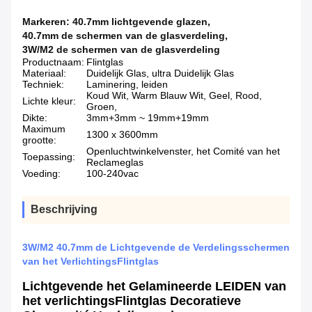
Markeren:
40.7mm lichtgevende glazen
,
40.7mm de schermen van de glasverdeling
,
3W/M2 de schermen van de glasverdeling
Productnaam:
Flintglas
Materiaal:
Duidelijk Glas, ultra Duidelijk Glas
Techniek:
Laminering, leiden
Koud Wit, Warm Blauw Wit, Geel, Rood,
Lichte kleur:
Groen,
Dikte:
3mm+3mm ~ 19mm+19mm
Maximum
1300 x 3600mm
grootte:
Openluchtwinkelvenster, het Comité van het
Toepassing:
Reclameglas
Voeding:
100-240vac
Beschrijving
3W/M2 40.7mm de Lichtgevende de Verdelingsschermen
van het VerlichtingsFlintglas
Lichtgevende het Gelamineerde LEIDEN van
het verlichtingsFlintglas Decoratieve