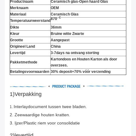
Productnaam
Ceramisch glas-Open haard Glas
Merknaam
OEM
Materiaal
Ceramisch Glas
. C
870
Temperatuurweerstand
Dikte
36mm
Kleur
Bruine witte Zwarte
Grootte
Aangepast
Origineel Land
China
Levertijd
3-7days na ontvang storting
Kartondoos en Houten Karton als door
Pakketmethode
overzees.
Betalingsvoorwaarden
30% deposit+70% vóór verzending
1)Verpakking
Interlaydocument tussen twee bladen.
1.
2. Zeewaardige houten kratten.
3. Ijzer/Plastic riem voor consolidatie
2)levertijd