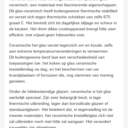
ceramisch, een materiaal met fascinerende eigenschappen.
Dit glas-ceramisch heeft buitengewone thermische stabiliteit
en verzet zich tegen thermische schokken van zelfs 875
graad C. Het bevindt zich tot dagelijkse slijtage en scheur in
de keuken. Het 4mm dikke cooktoppaneel brengt hitte zeer
efficiënt, met vrijwel geen hitteverlies over.
Ceramische het glas verzet tegenzich om en koude, zelfs
aan extreme temperatuurveranderingen te verwarmen.
Dit buitengewone bezit laat een verscheidenheid van
toepassingen toe: het koken op glas ceramische
toestellendag na dag, en het beschermen van uw
brandplaatsen of fornuizen die, nog vlammen van mening
genieten.
Onder de hittebestendige glazen, ceramische is het glas
werkelijk speciaal. Zijn zeer belangrijk bezit, is lage
thermische uitbreiding, lager dan borosilicate glazen of
standaardglazen. Het betekent dat, in tegenstelling tot de
meeste materialen, het ceramische kristallietglas zich niet
zal uitbreiden noch met hitte zal aangaan. Het verandert
nauwelijks zijn afmetingen.