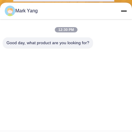
Mark Yang
Stuur
12:30 PM
Good day, what product are you looking for?
SHANGHAI VALUES GLASS CO., LTD
export08@valuesglass.com
86-182-0190-6259
No.2, Steeg 688, het Noorde
n Jiangju Rd, Pujiang, Minha
ng, Shanghai, China