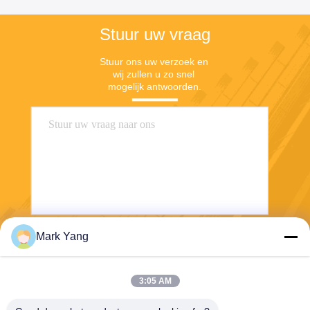
Stuur uw vraag
Stuur ons uw verzoek en 
wij zullen u zo snel 
mogelijk antwoorden.
Mark Yang
Stuur
3:05 AM