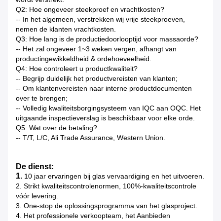
Q2: Hoe ongeveer steekproef en vrachtkosten?
-- In het algemeen, verstrekken wij vrije steekproeven,
nemen de klanten vrachtkosten.
Q3: Hoe lang is de productiedoorlooptijd voor massaorde?
-- Het zal ongeveer 1~3 weken vergen, afhangt van
productingewikkeldheid & ordehoeveelheid.
Q4: Hoe controleert u productkwaliteit?
-- Begrijp duidelijk het productvereisten van klanten;
-- Om klantenvereisten naar interne productdocumenten
over te brengen;
-- Volledig kwaliteitsborgingsysteem van IQC aan OQC. Het
uitgaande inspectieverslag is beschikbaar voor elke orde.
Q5: Wat over de betaling?
-- T/T, L/C, Ali Trade Assurance, Western Union.
De dienst:
1.
10 jaar ervaringen bij glas vervaardiging en het uitvoeren.
2. Strikt kwaliteitscontrolenormen, 100%-kwaliteitscontrole
vóór levering.
3. One-stop de oplossingsprogramma van het glasproject.
4. Het professionele verkoopteam, het Aanbieden