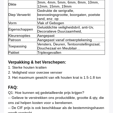
3mm, 4mm, 5mm, 6mm, 8mm, 10mm,
Dikte
12mm, 15mm, 19mm
Gedrukte de serigrafie,
Diep Verwerkt
besnoeiingsgrootte, boorgaten, poetste
rand, enz. op
Vorm
Vlak of Gebogen
Geluiddichte veiligheidsbril, anti-Uv,
Eigenschappen
Decoratieve Duurzaamheid,
Kleurenopties
Aangepast
Patroon
Aangepast vanaf ontwerptekening
Vensters, Deuren, Tentoonstellingszaal,
Toepassing
Douchezaal en Meubilair…
Pakket
Triplexgevallen
Verpakking & het Verschepen:
1. Sterke houten kratten
2. Veiligheid voor overzee vervoer
3. Het maximum gewicht van elk houten krat is 1.5-1.8 ton
FAQ:
Q1: Hoe kunnen wij gedetailleerde prijs krijgen?
-- Gelieve te verstrekken ons productdikte, grootte & qty, die
ons zal helpen kosten voor u berekenen.
-- De CIF prijs is ook beschikbaar als de bestemmingshaven
wordt verstrekt.