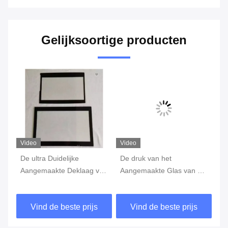
Gelijksoortige producten
Video
Video
Vi
De ultra Duidelijke
De druk van het
He
Aangemaakte Deklaag van
Aangemaakte Glas van de
ma
Glasar Optisch met het
de Douanedekking van het
2
Witte Kader van de
Serigrafieglas voor Touch
6
Vind de beste prijs
Vind de beste prijs
Serigrafiedruk
screen