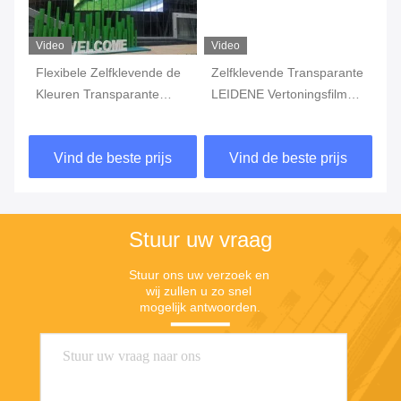
Video
Video
Vi
20
Flexibele Zelfklevende de
Zelfklevende Transparante
Va
Kleuren Transparante
LEIDENE Vertoningsfilm
Ze
LEIDENE van HD Super
voor Venstersglas
Mu
Film voor de Bouw van
Ve
Vind de beste prijs
Vind de beste prijs
Voorgevel
du
Stuur uw vraag
Stuur ons uw verzoek en 
wij zullen u zo snel 
mogelijk antwoorden.