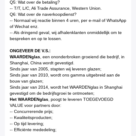
Q5: Wat over de betaling?
-- T/T, L/C, Ali Trade Assurance, Western Union.
Q6: Wat over de naverkoopdienst?
-- Normaal wij reactie binnen 4 uren, per e-mail of WhatsApp
of Wechat enz.
-- Als dringend geval, wij afhalenklanten onmiddellijk om te
bespreken en op te lossen.
ONGEVEER DE V.S.:
WAARDENglas
, een ononderbroken groeiend die bedrijf, in
Shanghai, China wordt gevestigd.
Sinds jaar van 2005, stapten wij leveren glazen;
Sinds jaar van 2010, wordt ons gamma uitgebreid aan de
bouw van glazen;
Sinds jaar van 2014, wordt het WAARDENglas in Shanghai
gevestigd om de bedrijfsgroei te ontmoeten;
Het WAARDENglas
, poogt te leveren TOEGEVOEGD
VALUE voor partners door:
-- Concurrerende prijs;
-- Kwaliteitsproducten;
-- Op tijd levering;
-- Efficiënte mededeling;