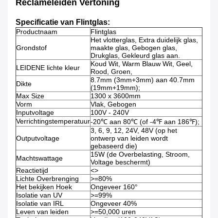
Reclameleiden Vertoning
Specificatie van Flintglas:
Productnaam
Flintglas
Het vlotterglas, Extra duidelijk glas,
Grondstof
maakte glas, Gebogen glas,
Drukglas, Gekleurd glas aan.
Koud Wit, Warm Blauw Wit, Geel,
LEIDENE lichte kleur
Rood, Groen,
8.7mm (3mm+3mm) aan 40.7mm
Dikte
(19mm+19mm);
Max Size
1300 x 3600mm
Vorm
Vlak, Gebogen
Inputvoltage
100V - 240V
Verrichtingstemperatuur
-20℃ aan 80℃ (of -4℉ aan 186℉);
3, 6, 9, 12, 24V, 48V (op het
Outputvoltage
ontwerp van leiden wordt
gebaseerd die)
15W (de Overbelasting, Stroom,
Machtswattage
Voltage beschermt)
Reactietijd
<>
Lichte Overbrenging
>=80%
Het bekijken Hoek
Ongeveer 160°
Isolatie van UV
>=99%
Isolatie van IRL
Ongeveer 40%
Leven van leiden
>=50,000 uren