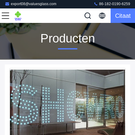
export08@valuesglass.com
86-182-0190-6259
Citaat
Producten