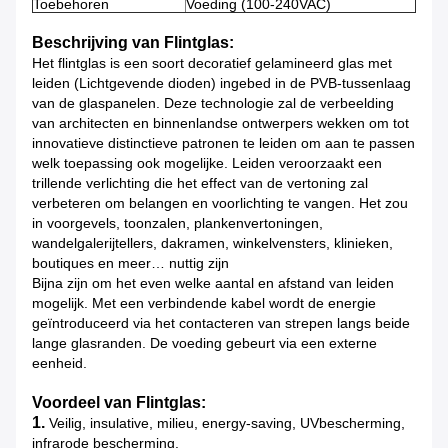
Toebehoren
Voeding (100-240VAC)
Beschrijving van Flintglas:
Het flintglas is een soort decoratief gelamineerd glas met
leiden (Lichtgevende dioden) ingebed in de PVB-tussenlaag
van de glaspanelen. Deze technologie zal de verbeelding
van architecten en binnenlandse ontwerpers wekken om tot
innovatieve distinctieve patronen te leiden om aan te passen
welk toepassing ook mogelijke. Leiden veroorzaakt een
trillende verlichting die het effect van de vertoning zal
verbeteren om belangen en voorlichting te vangen. Het zou
in voorgevels, toonzalen, plankenvertoningen,
wandelgalerijtellers, dakramen, winkelvensters, klinieken,
boutiques en meer… nuttig zijn
Bijna zijn om het even welke aantal en afstand van leiden
mogelijk. Met een verbindende kabel wordt de energie
geïntroduceerd via het contacteren van strepen langs beide
lange glasranden. De voeding gebeurt via een externe
eenheid.
Voordeel van Flintglas:
1.
Veilig, insulative, milieu, energy-saving, UVbescherming,
infrarode bescherming.