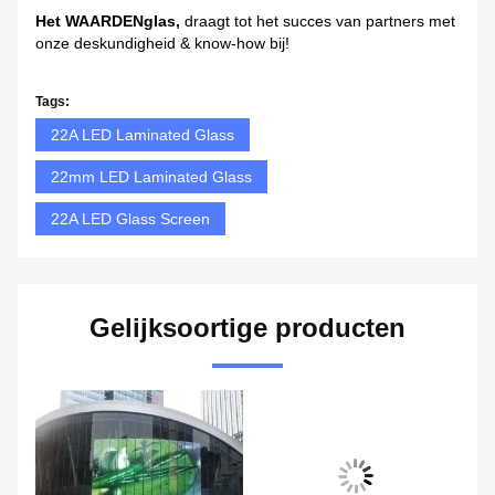
Het WAARDENglas,
draagt tot het succes van partners met
onze deskundigheid & know-how bij!
Tags:
22A LED Laminated Glass
22mm LED Laminated Glass
22A LED Glass Screen
Gelijksoortige producten