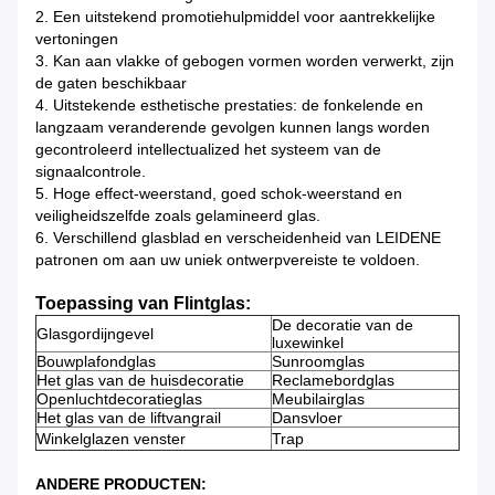
2. Een uitstekend promotiehulpmiddel voor aantrekkelijke
vertoningen
3. Kan aan vlakke of gebogen vormen worden verwerkt, zijn
de gaten beschikbaar
4. Uitstekende esthetische prestaties: de fonkelende en
langzaam veranderende gevolgen kunnen langs worden
gecontroleerd intellectualized het systeem van de
signaalcontrole.
5. Hoge effect-weerstand, goed schok-weerstand en
veiligheidszelfde zoals gelamineerd glas.
6. Verschillend glasblad en verscheidenheid van LEIDENE
patronen om aan uw uniek ontwerpvereiste te voldoen.
Toepassing van Flintglas:
De decoratie van de
Glasgordijngevel
luxewinkel
Bouwplafondglas
Sunroomglas
Het glas van de huisdecoratie
Reclamebordglas
Openluchtdecoratieglas
Meubilairglas
Het glas van de liftvangrail
Dansvloer
Winkelglazen venster
Trap
ANDERE PRODUCTEN: