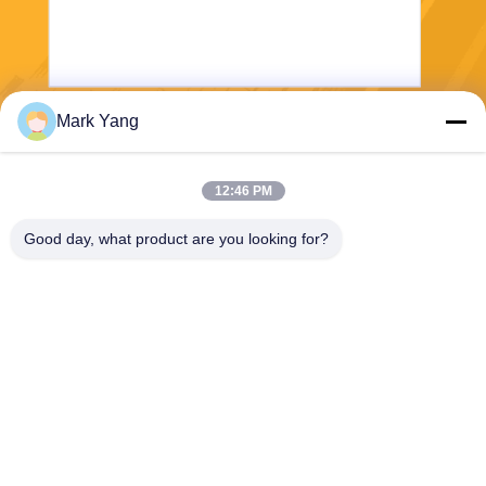
Mark Yang
Stuur
12:46 PM
Good day, what product are you looking for?
SHANGHAI VALUES GLASS CO., LTD
export08@valuesglass.com
86-182-0190-6259
No.2, Steeg 688, het Noorde
n Jiangju Rd, Pujiang, Minha
ng, Shanghai, China