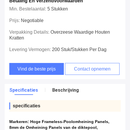
Betaling En Verzendvoorwaarden
Min. Bestelaantal:
5 Stukken
Prijs:
Negotiable
Verpakking Details:
Overzeese Waardige Houten
Kratten
Levering Vermogen:
200 Stuk/Stukken Per Dag
Vind de beste prijs
Contact opnemen
Specificaties
Beschrijving
specificaties
Markeren:
Hoge Frameless-Poolomheining Panels
,
8mm de Omheining Panels van de diktepool
,