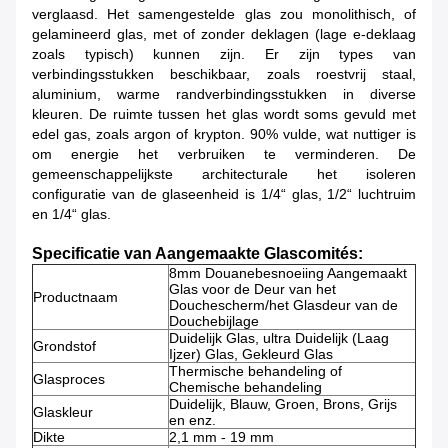
verglaasd. Het samengestelde glas zou monolithisch, of
gelamineerd glas, met of zonder deklagen (lage e-deklaag
zoals typisch) kunnen zijn. Er zijn types van
verbindingsstukken beschikbaar, zoals roestvrij staal,
aluminium, warme randverbindingsstukken in diverse
kleuren. De ruimte tussen het glas wordt soms gevuld met
edel gas, zoals argon of krypton. 90% vulde, wat nuttiger is
om energie het verbruiken te verminderen. De
gemeenschappelijkste architecturale het isoleren
configuratie van de glaseenheid is 1/4“ glas, 1/2“ luchtruim
en 1/4“ glas.
Specificatie van Aangemaakte Glascomités:
8mm Douanebesnoeiing Aangemaakt
Glas voor de Deur van het
Productnaam
Douchescherm/het Glasdeur van de
Douchebijlage
Duidelijk Glas, ultra Duidelijk (Laag
Grondstof
Ijzer) Glas, Gekleurd Glas
Thermische behandeling of
Glasproces
Chemische behandeling
Duidelijk, Blauw, Groen, Brons, Grijs
Glaskleur
en enz.
Dikte
2,1 mm - 19 mm