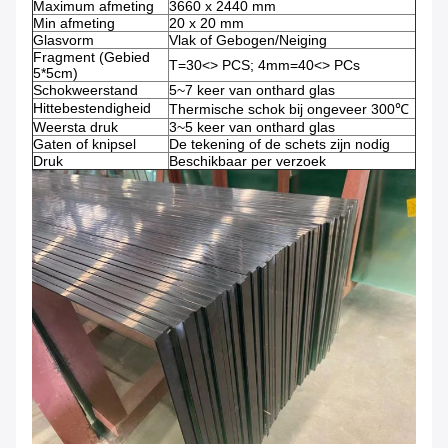
Maximum afmeting
3660 x 2440 mm
Min afmeting
20 x 20 mm
Glasvorm
Vlak of Gebogen/Neiging
Fragment (Gebied
T=30<> PCS; 4mm=40<> PCs
5*5cm)
Schokweerstand
5~7 keer van onthard glas
Hittebestendigheid
Thermische schok bij ongeveer 300℃
Weersta druk
3~5 keer van onthard glas
Gaten of knipsel
De tekening of de schets zijn nodig
Druk
Beschikbaar per verzoek