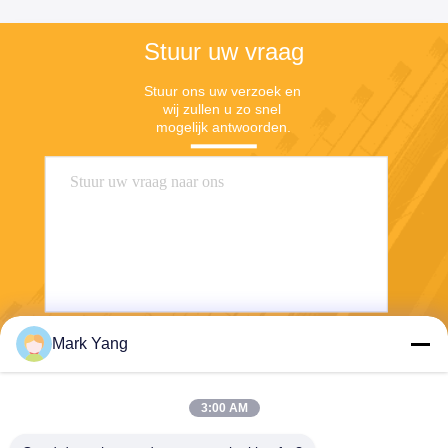
Stuur uw vraag
Stuur ons uw verzoek en 
wij zullen u zo snel 
mogelijk antwoorden.
Mark Yang
Stuur
3:00 AM