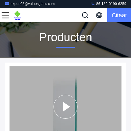
export08@valuesglass.com
86-182-0190-6259
Citaat
Producten