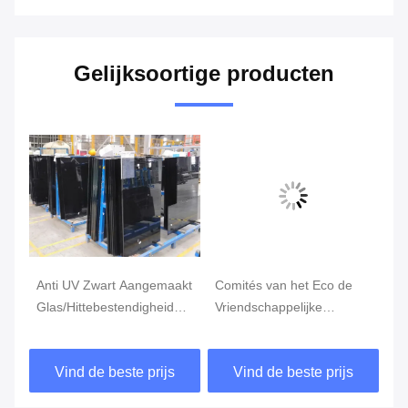
Gelijksoortige producten
Anti UV Zwart Aangemaakt
Comités van het Eco de
3
Glas/Hittebestendigheid
Vriendschappelijke
Do
5mm 6mm Gehard glas
Geluiddichte Aangemaakte
Aa
Geïsoleerde Glas/Douane
vo
Vind de beste prijs
Vind de beste prijs
Aangemaakt Glas