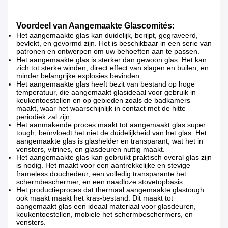
Voordeel van Aangemaakte Glascomités:
Het aangemaakte glas kan duidelijk, berijpt, gegraveerd,
bevlekt, en gevormd zijn. Het is beschikbaar in een serie van
patronen en ontwerpen om uw behoeften aan te passen.
Het aangemaakte glas is sterker dan gewoon glas. Het kan
zich tot sterke winden, direct effect van slagen en builen, en
minder belangrijke explosies bevinden.
Het aangemaakte glas heeft bezit van bestand op hoge
temperatuur, die aangemaakt glasideaal voor gebruik in
keukentoestellen en op gebieden zoals de badkamers
maakt, waar het waarschijnlijk in contact met de hitte
periodiek zal zijn.
Het aanmakende proces maakt tot aangemaakt glas super
tough, beïnvloedt het niet de duidelijkheid van het glas. Het
aangemaakte glas is glashelder en transparant, wat het in
vensters, vitrines, en glasdeuren nuttig maakt.
Het aangemaakte glas kan gebruikt praktisch overal glas zijn
is nodig. Het maakt voor een aantrekkelijke en stevige
frameless douchedeur, een volledig transparante het
schermbeschermer, en een naadloze stovetopbasis.
Het productieproces dat thermaal aangemaakte glastough
ook maakt maakt het kras-bestand. Dit maakt tot
aangemaakt glas een ideaal materiaal voor glasdeuren,
keukentoestellen, mobiele het schermbeschermers, en
vensters.