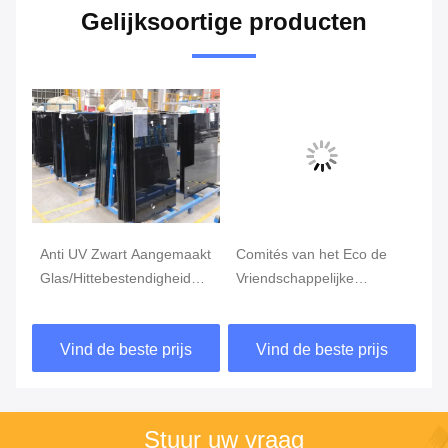
Gelijksoortige producten
Anti UV Zwart Aangemaakt
Comités van het Eco de
3
Glas/Hittebestendigheid
Vriendschappelijke
Do
5mm 6mm Gehard glas
Geluiddichte Aangemaakte
Aa
Geïsoleerde Glas/Douane
vo
Vind de beste prijs
Vind de beste prijs
Aangemaakt Glas
Stuur uw vraag