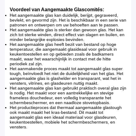
Voordeel van Aangemaakte Glascomités:
Het aangemaakte glas kan duidelijk, berijpt, gegraveerd,
bevlekt, en gevormd zijn. Het is beschikbaar in een serie van
patronen en ontwerpen om uw behoeften aan te passen.
Het aangemaakte glas is sterker dan gewoon glas. Het kan
zich tot sterke winden, direct effect van slagen en builen, en
minder belangrijke explosies bevinden.
Het aangemaakte glas heeft bezit van bestand op hoge
temperatuur, die aangemaakt glasideaal voor gebruik in
keukentoestellen en op gebieden zoals de badkamers
maakt, waar het waarschijnlijk in contact met de hitte
periodiek zal zijn.
Het aanmakende proces maakt tot aangemaakt glas super
tough, beïnvloedt het niet de duidelijkheid van het glas. Het
aangemaakte glas is glashelder en transparant, wat het in
vensters, vitrines, en glasdeuren nuttig maakt.
Het aangemaakte glas kan gebruikt praktisch overal glas zijn
is nodig. Het maakt voor een aantrekkelijke en stevige
frameless douchedeur, een volledig transparante het
schermbeschermer, en een naadloze stovetopbasis.
Het productieproces dat thermaal aangemaakte glastough
ook maakt maakt het kras-bestand. Dit maakt tot
aangemaakt glas een ideaal materiaal voor glasdeuren,
keukentoestellen, mobiele het schermbeschermers, en
vensters.