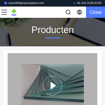
export08@valuesglass.com
86-182-0190-6259
Citaat
Producten