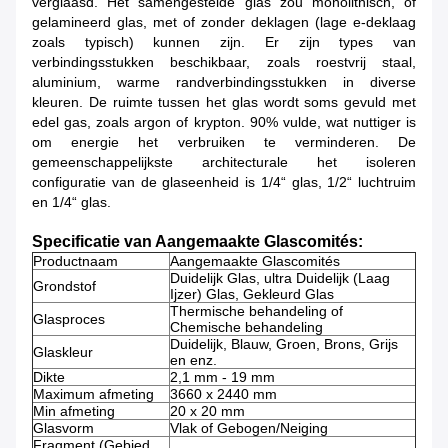
verglaasd. Het samengestelde glas zou monolithisch, of
gelamineerd glas, met of zonder deklagen (lage e-deklaag
zoals typisch) kunnen zijn. Er zijn types van
verbindingsstukken beschikbaar, zoals roestvrij staal,
aluminium, warme randverbindingsstukken in diverse
kleuren. De ruimte tussen het glas wordt soms gevuld met
edel gas, zoals argon of krypton. 90% vulde, wat nuttiger is
om energie het verbruiken te verminderen. De
gemeenschappelijkste architecturale het isoleren
configuratie van de glaseenheid is 1/4“ glas, 1/2“ luchtruim
en 1/4“ glas.
Specificatie van Aangemaakte Glascomités:
Productnaam
Aangemaakte Glascomités
Duidelijk Glas, ultra Duidelijk (Laag
Grondstof
Ijzer) Glas, Gekleurd Glas
Thermische behandeling of
Glasproces
Chemische behandeling
Duidelijk, Blauw, Groen, Brons, Grijs
Glaskleur
en enz.
Dikte
2,1 mm - 19 mm
Maximum afmeting
3660 x 2440 mm
Min afmeting
20 x 20 mm
Glasvorm
Vlak of Gebogen/Neiging
Fragment (Gebied