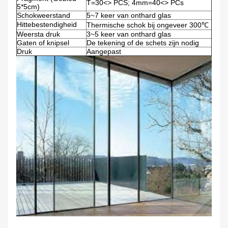
T=30<> PCS; 4mm=40<> PCs
5*5cm)
Schokweerstand
5~7 keer van onthard glas
Hittebestendigheid
Thermische schok bij ongeveer 300℃
Weersta druk
3~5 keer van onthard glas
Gaten of knipsel
De tekening of de schets zijn nodig
Druk
Aangepast