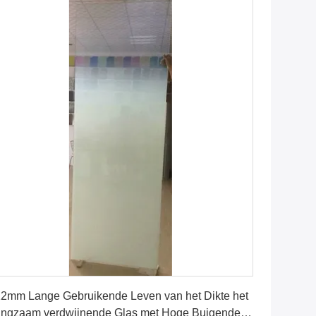
Vind de beste prijs
2mm Lange Gebruikende Leven van het Dikte het
ngzaam verdwijnende Glas met Hoge Buigende