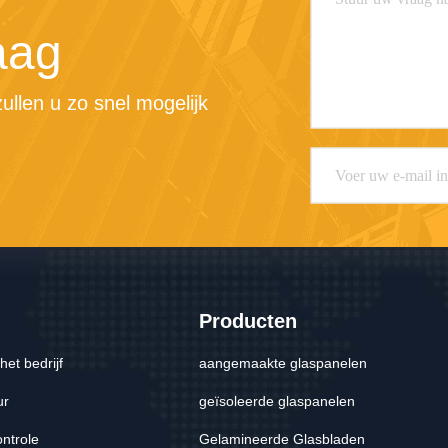
aag
llen u zo snel mogelijk 
Producten
het bedrijf
aangemaakte glaspanelen
ur
geïsoleerde glaspanelen
ontrole
Gelamineerde Glasbladen