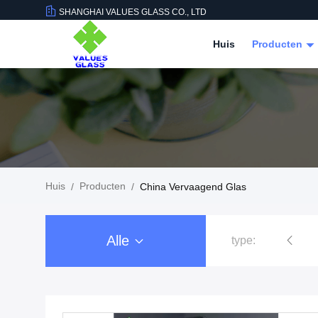
SHANGHAI VALUES GLASS CO., LTD
Huis
Producten
Huis
Producten
/
/
China Vervaagend Glas
Alle
type:
aangemaakte glaspanelen