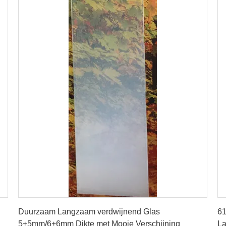
Vind de beste prijs
Duurzaam Langzaam verdwijnend Glas
61
5+5mm/6+6mm Dikte met Mooie Verschijning
La