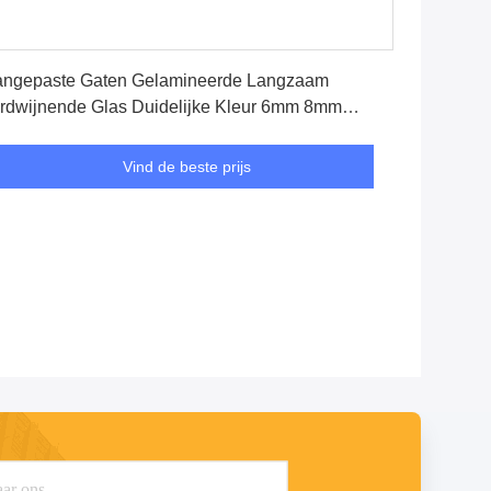
Vind de beste prijs
ngepaste Gaten Gelamineerde Langzaam
rdwijnende Glas Duidelijke Kleur 6mm 8mm
0mm 12mm Dikte
Vind de beste prijs