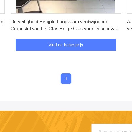
Vind de beste prijs
m,
De veiligheid Berijpte Langzaam verdwijnende
Aa
Grondstof van het Glas Enige Glas voor Douchezaal
ve
1
Vind de beste prijs
1