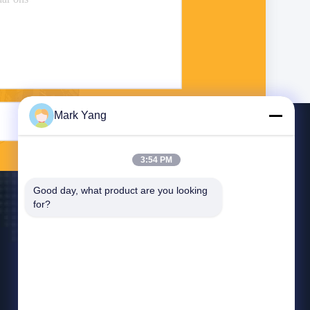
Mark Yang
Stuur
3:54 PM
Good day, what product are you looking 
for?
Neem Contact Met Ons Op
export08@valuesglass.com
86-182-0190-6259
No.2, Steeg 688, het Noorden Jiangju Rd,