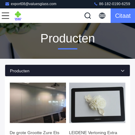
export08@valuesglass.com
86-182-0190-6259
Citaat
Producten
Producten
De grote Grootte Zure Ets
LEIDENE Vertoning Extra