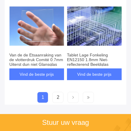
Van de de Etsaanraking van
Tablet Lage Fonkeling
de vlotterdruk Comité 0.7mm
EN12150 1.8mm Niet-
Uiterst dun niet Glansglas
reflecterend Beeldglas
Vind de beste prijs
Vind de beste prijs
1
2
Stuur uw vraag