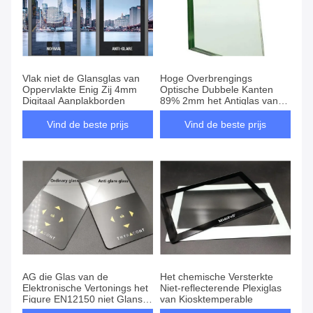
Vlak niet de Glansglas van
Hoge Overbrengings
Oppervlakte Enig Zij 4mm
Optische Dubbele Kanten
Digitaal Aanplakborden
89% 2mm het Antiglas van
het Glansbeeld
Vind de beste prijs
Vind de beste prijs
AG die Glas van de
Het chemische Versterkte
Elektronische Vertonings het
Niet-reflecterende Plexiglas
Figure EN12150 niet Glans
van Kiosktemperable
met een laag bedekken