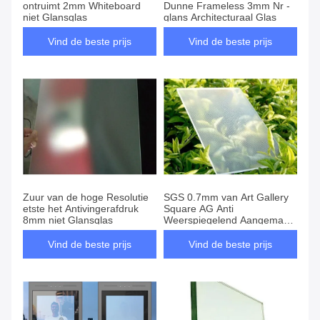
ontruimt 2mm Whiteboard
Dunne Frameless 3mm Nr -
niet Glansglas
glans Architecturaal Glas
Vind de beste prijs
Vind de beste prijs
Zuur van de hoge Resolutie
SGS 0.7mm van Art Gallery
etste het Antivingerafdruk
Square AG Anti
8mm niet Glansglas
Weerspiegelend Aangemaakt
Glas
Vind de beste prijs
Vind de beste prijs