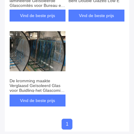
lamineerde Geïsoleerde
Bent Double Glazed Low E
Glascomités voor Bureau en
Huis
Vind de beste prijs
Vind de beste prijs
De kromming maakte
Verglaasd Geïsoleerd Glas
voor Buidling-het Glascomité
van de Koepeldouane aan
Vind de beste prijs
1