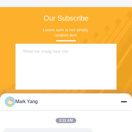
Our Subscribe
Lorem sum is not simply 
random text.
Mark Yang
Stuur
2:11 AM