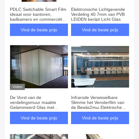
PDLC Switchable Smart Film
Elektronische Lichtgevende
ideaal voor kantoren,
Verdeling 40.7mm van PVB
badkamers en commerciële
LEIDEN berijpt Licht Glas
ruimtes die onmiddellijke
privacy en daglicht
Vind de beste prijs
Vind de beste prijs
optimalisatie bieden
Video
De Vorst van de
Infrarode Verwisselbare
verdelingsmuur maakte
Slimme het Vensterfilm van
Gelamineerd Glas met
de Bewijs2mω Elektrische
Verwisselbare Slimme Film
Privacy
aan
Vind de beste prijs
Vind de beste prijs