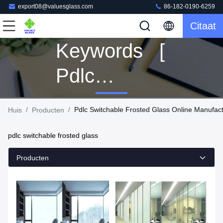
export08@valuesglass.com
86-182-0190-6259
Citaat
Keywords [
Pdlc
Switchable
/
/
Pdlc Switchable Frosted Glass Online Manufac
Huis
Producten
Frosted
pdlc switchable frosted glass
Glass ]
Producten
Match 15
Producten