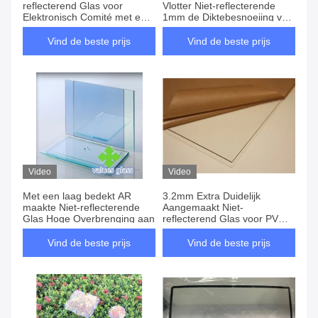
reflecterend Glas voor
Vlotter Niet-reflecterende
Elektronisch Comité met een
1mm de Diktebesnoeiing van
laag bedekken
het het Glasblad AR
Vind de beste prijs
Vind de beste prijs
Video
Video
Met een laag bedekt AR
3.2mm Extra Duidelijk
maakte Niet-reflecterende
Aangemaakt Niet-
Glas Hoge Overbrenging aan
reflecterend Glas voor PV
Comité
Vind de beste prijs
Vind de beste prijs