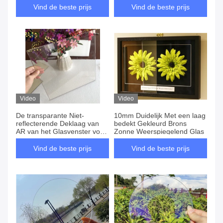
Vind de beste prijs
Vind de beste prijs
Video
Video
De transparante Niet-
10mm Duidelijk Met een laag
reflecterende Deklaag van
bedekt Gekleurd Brons
AR van het Glasvenster voor
Zonne Weerspiegelend Glas
Gebouwen 6mm
Vind de beste prijs
Vind de beste prijs