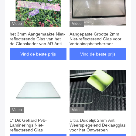
Video
Video
het 3mm Aangemaakte Niet-
Aangepaste Grootte 2mm
reflecterende Glas van het
Niet-reflecterend Glas voor
de Glanskader van AR Anti
Vertoningsbeschermer
Vind de beste prijs
Vind de beste prijs
Video
Video
1“ Dik Gehard Pvb-
Ultra Duidelijk 2mm Anti
Laminerings Niet-
Weerspiegelend Deklaagglas
reflecterend Glas
voor het Ontwerpen