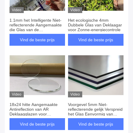
Video
Video
1.1mm het Intelligente Niet-
Het ecologische 4mm
reflecterende Aangemaakte
Dubbele Glas van Deklaagar
die Glas van de
voor Zonne-energiecontrole
Aanrakingsschakelaar aan
Grootte wordt gesneden
Vind de beste prijs
Vind de beste prijs
Video
Video
18x24 hitte Aangemaakte
Voorgevel 5mm Niet-
Antireflection van AR
reflecterende gelijk Verspreid
Deklaagglazen voor
het Glas Eenvormig van
Elektronische Vertoning
11x14
Vind de beste prijs
Vind de beste prijs