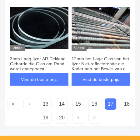
Video
Video
3mm Laag Ijzer AR Deklaag
12mm het Lage Glas van het
Geharde die Glas om Rand
Ijzer Niet-reflecterende die
wordt opgepoetst
Kader aan het Bewijs van de
Groottekras wordt gesneden
Vind de beste prijs
Vind de beste prijs
13
14
15
16
17
18
19
20