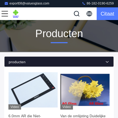
export08@valuesglass.com
86-182-0190-6259
Citaat
Producten
producten
Video
Video
6.0mm AR die Niet-
Van de omlijsting Duidelijke